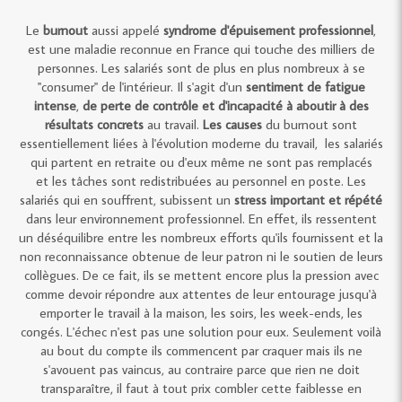
Le
burnout
aussi appelé
syndrome d'épuisement professionnel
,
est une maladie reconnue en France qui touche des milliers de
personnes. Les salariés sont de plus en plus nombreux à se
"consumer" de l'intérieur. Il s'agit d'un
sentiment de fatigue
intense
,
de perte de contrôle et d'incapacité à aboutir à des
résultats concrets
au travail.
Les causes
du burnout sont
essentiellement liées à l'évolution moderne du travail, les salariés
qui partent en retraite ou d'eux même ne sont pas remplacés
et les tâches sont redistribuées au personnel en poste. Les
salariés qui en souffrent, subissent un
stress important et répété
dans leur environnement professionnel. En effet, ils ressentent
un déséquilibre entre les nombreux efforts qu'ils fournissent et la
non reconnaissance obtenue de leur patron ni le soutien de leurs
collègues. De ce fait, ils se mettent encore plus la pression avec
comme devoir répondre aux attentes de leur entourage jusqu'à
emporter le travail à la maison, les soirs, les week-ends, les
congés. L'échec n'est pas une solution pour eux. Seulement voilà
au bout du compte ils commencent par craquer mais ils ne
s'avouent pas vaincus, au contraire parce que rien ne doit
transparaître, il faut à tout prix combler cette faiblesse en