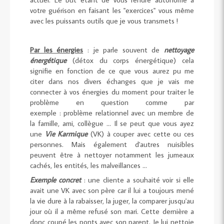
votre guérison en faisant les "exercices" vous même
avec les puissants outils que je vous transmets !
Par les énergies
: je parle souvent de
nettoyage
énergétique
(détox du corps énergétique) cela
signifie en fonction de ce que vous aurez pu me
citer dans nos divers échanges que je vais me
connecter à vos énergies du moment pour traiter le
problème en question comme par
exemple : problème relationnel avec un membre de
la famille, ami, collègue ... Il se peut que vous ayez
une
Vie Karmique
(VK) à couper avec cette ou ces
personnes. Mais également d'autres nuisibles
peuvent être à nettoyer notamment les jumeaux
cachés, les entités, les malveillances ...
Exemple concret
: une cliente a souhaité voir si elle
avait une VK avec son père car il lui a toujours mené
la vie dure à la rabaisser, la juger, la comparer jusqu'au
jour où il a même refusé son mari. Cette dernière a
donc coupé les ponts avec son parent. Je lui nettoie