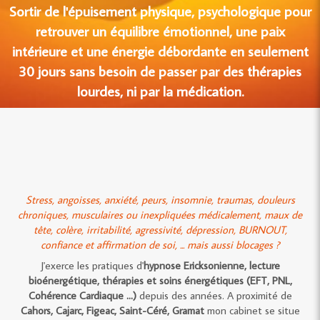
Sortir de l'épuisement physique, psychologique pour
retrouver un équilibre émotionnel, une paix
intérieure et une énergie débordante en seulement
30 jours sans besoin de passer par des thérapies
lourdes, ni par la médication.
Stress, angoisses, anxiété, peurs, insomnie, traumas, douleurs
chroniques, musculaires ou inexpliquées médicalement, maux de
tête, colère, irritabilité, agressivité, dépression, BURNOUT,
confiance et affirmation de soi, ... mais aussi blocages ?
J'exerce les pratiques d'
hypnose Ericksonienne, lecture
bioénergétique, thérapies et soins énergétiques (EFT, PNL,
Cohérence Cardiaque ...)
depuis des années. A proximité de
Cahors, Cajarc, Figeac, Saint-Céré, Gramat
mon cabinet se situe