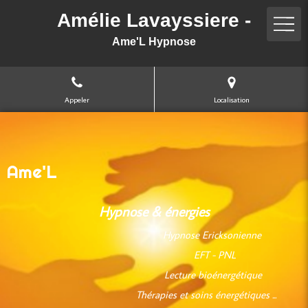
Amélie Lavayssiere -
Ame'L Hypnose
Appeler
Localisation
Ame'L
Hypnose & énergies
Hypnose Ericksonienne
EFT - PNL
Lecture bioénergétique
Thérapies et soins énergétiques ...