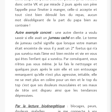
donc cette VK et par miracle 2 jours après son père
l'appelle pour l'inviter à manger, celle-ci accepte et
tout s'est bien déroulé lors du repas, aucun
mot désobligeant de la part du papa bien au
contraire !
Autre exemple concret
: une autre cliente a voulu
savoir si elle avait un
jumeau caché
en elle. Le terme
de jumeau caché signifie que lorsque votre maman
était enceinte de vous il y avait un 2° foetus qui n'a
pas survécu mais l'âme est bien restée et vie en vous
qui êtes l'enfant qui a survécu. Par conséquent, vous
n'êtes pas vous même. Je lui fais le nettoyage et
quelques jours après le soin elle et son entourage
remarquent qu'elle n'est plus agressive, irritable, elle
ne se met plus en colère pour un rien et le top du
top c'est que ses douleurs musculaires et ses maux
de tête ont disparu ainsi que les tendances
dépressives.
Par la lecture bioénergétique
: blocages, peurs,
douleurs, maladies ... , je me connecte à vos